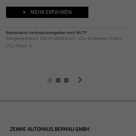
MEHR ERFAHREN
Kombinierte Verbrauchsangaben nach WLTP:
Energieverbrauch:
15,8-13,9 kWh/100 km;
CO
-Emissionen:
0 g/km;
2
CO
-Klasse:
A;
2
ZEMKE AUTOHAUS BERNAU GMBH