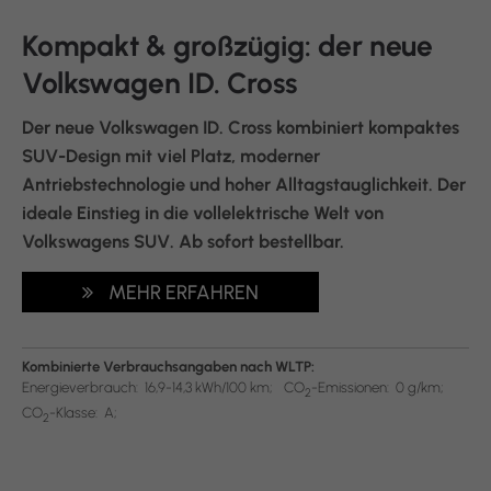
Kompakt & großzügig: der neue
Volkswagen ID. Cross
Der neue Volkswagen ID. Cross kombiniert kompaktes
SUV-Design mit viel Platz, moderner
Antriebstechnologie und hoher Alltagstauglichkeit. Der
ideale Einstieg in die vollelektrische Welt von
Volkswagens SUV. Ab sofort bestellbar.
MEHR ERFAHREN
Kombinierte Verbrauchsangaben nach WLTP:
Energieverbrauch:
16,9-14,3 kWh/100 km;
CO
-Emissionen:
0 g/km;
2
CO
-Klasse:
A;
2