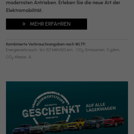
modernsten Antrieben. Erleben Sie die neue Art der
Elektromobilität.
MEHR ERFAHREN
Kombinierte Verbrauchsangaben nach WLTP:
Energieverbrauch:
16,1-13,7 kWh/100 km;
CO
-Emissionen:
0 g/km;
2
CO
-Klasse:
A;
2