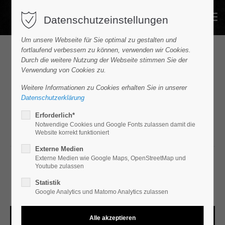
Datenschutzeinstellungen
Um unsere Webseite für Sie optimal zu gestalten und
fortlaufend verbessern zu können, verwenden wir Cookies.
Durch die weitere Nutzung der Webseite stimmen Sie der
SUCHEN & FINDEN
Verwendung von Cookies zu.
Weitere Informationen zu Cookies erhalten Sie in unserer
Datenschutzerklärung
Erforderlich*
SUCHEN
Notwendige Cookies und Google Fonts zulassen damit die
Website korrekt funktioniert
Externe Medien
Weitere Infos gesucht?
Externe Medien wie Google Maps, OpenStreetMap und
Youtube zulassen
Schauen Sie sich doch mal in unseren News um.
Statistik
Google Analytics und Matomo Analytics zulassen
FILTER