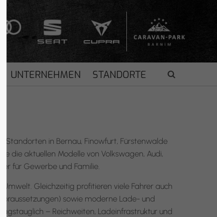
UNTERNEHMEN
STANDORTE
en Standorten in Bernau, Finowfurt, Fürstenwalde
e die aktuellen Modelle von Volkswagen, Audi,
ter für Gewerbe und Familie.
Umwelt. Gleichzeitig profitieren viele Fahrer auch
nd Voraussetzungen) sowie moderne Lade- und
tagstauglich – Reichweiten, Ladeinfrastruktur und