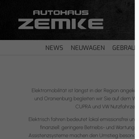
NEWS
NEUWAGEN
GEBRAU
Elektromobilität ist längst in der Region angek
und Oranienburg begleiten wir Sie auf dem We
CUPRA und VW Nutzfahrzeuge 
Elektrisch fahren bedeutet lokal emissionsfrei un
finanziell: geringere Betriebs- und Wartun
Assistenzsysteme machen den Umstieg besonders in