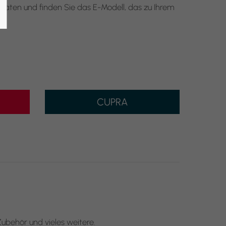
raten und finden Sie das E-Modell, das zu Ihrem
CUPRA
ubehör und vieles weitere.