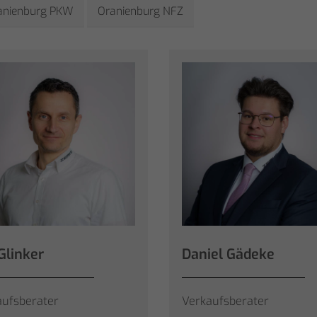
anienburg PKW
Oranienburg NFZ
Glinker
Daniel Gädeke
aufsberater
Verkaufsberater