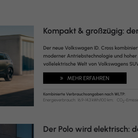
Kompakt & großzügig: der
Der neue Volkswagen ID. Cross kombinier
moderner Antriebstechnologie und hoher Al
vollelektrische Welt von Volkswagens SUV.
MEHR ERFAHREN
Kombinierte Verbrauchsangaben nach WLTP:
Energieverbrauch:
16,9-14,3 kWh/100 km;
CO
-Emissi
2
Der Polo wird elektrisch: d