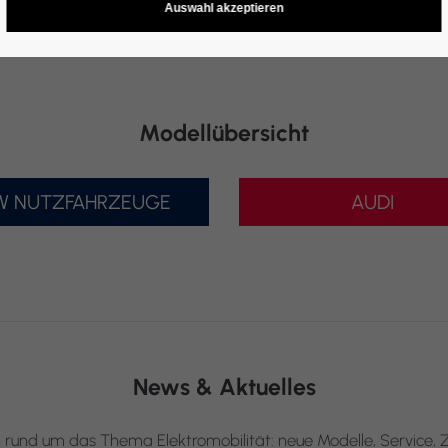
 im täglichen Leben. Lassen Sie sich bei ZEMKE persönlich be
Alltag in Brandenburg passt.
Modellübersicht
W NUTZFAHRZEUGE
AUDI
News & Aktuelles
 rund um das Thema Elektromobilität: neue Modelle, Service, Z