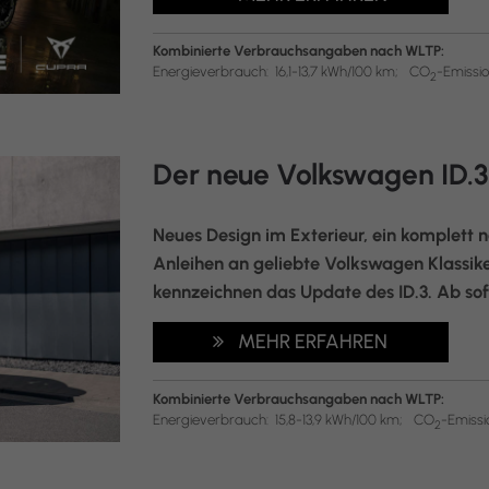
Kombinierte Verbrauchsangaben nach WLTP:
Energieverbrauch:
16,1-13,7 kWh/100 km;
CO
-Emissio
2
Der neue Volkswagen ID.
Neues Design im Exterieur, ein komplett 
Anleihen an geliebte Volkswagen Klassike
kennzeichnen das Update des ID.3. Ab sofo
MEHR ERFAHREN
Kombinierte Verbrauchsangaben nach WLTP:
Energieverbrauch:
15,8-13,9 kWh/100 km;
CO
-Emissi
2