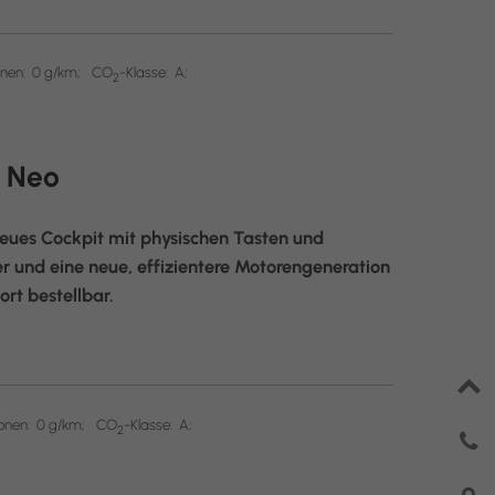
nen:
0 g/km;
CO
-Klasse:
A;
2
3 Neo
neues Cockpit mit physischen Tasten und
r und eine neue, effizientere Motorengeneration
rt bestellbar.
onen:
0 g/km;
CO
-Klasse:
A;
2