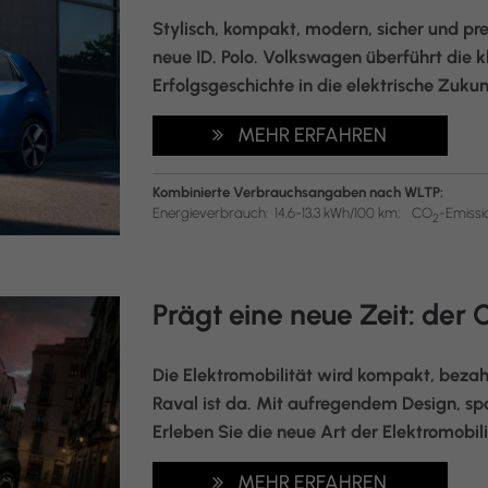
Stylisch, kompakt, modern, sicher und pre
neue ID. Polo. Volkswagen überführt die 
Erfolgsgeschichte in die elektrische Zukunf
MEHR ERFAHREN
Kombinierte Verbrauchsangaben nach WLTP:
Energieverbrauch:
14,6-13,3 kWh/100 km;
CO
-Emissi
2
Prägt eine neue Zeit: der
Die Elektromobilität wird kompakt, beza
Raval ist da. Mit aufregendem Design, s
Erleben Sie die neue Art der Elektromobili
MEHR ERFAHREN