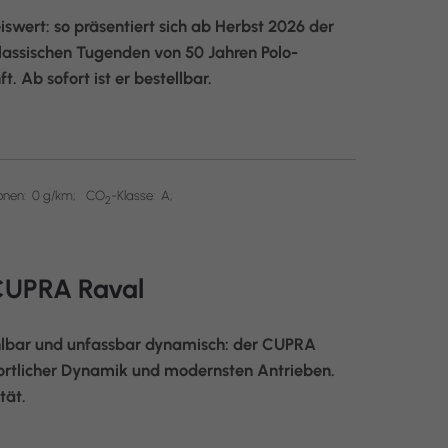
iswert: so präsentiert sich ab Herbst 2026 der
klassischen Tugenden von 50 Jahren Polo-
t. Ab sofort ist er bestellbar.
onen:
0 g/km;
CO
-Klasse:
A;
2
 CUPRA Raval
hlbar und unfassbar dynamisch: der CUPRA
portlicher Dynamik und modernsten Antrieben.
tät.