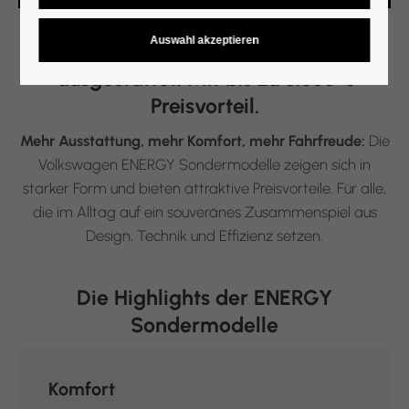
Stark aufgestellt. Attraktiv
ausgestattet. Mit bis zu 3.500 €
Preisvorteil.
Mehr Ausstattung, mehr Komfort, mehr Fahrfreude:
Die
Volkswagen ENERGY Sondermodelle zeigen sich in
starker Form und bieten attraktive Preisvorteile. Für alle,
die im Alltag auf ein souveränes Zusammenspiel aus
Design, Technik und Effizienz setzen.
Die Highlights der ENERGY
Sondermodelle
Komfort