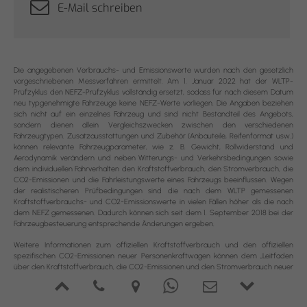
E-Mail schreiben
Die angegebenen Verbrauchs- und Emissionswerte wurden nach den gesetzlich
vorgeschriebenen Messverfahren ermittelt. Am 1. Januar 2022 hat der WLTP-
Prüfzyklus den NEFZ-Prüfzyklus vollständig ersetzt, sodass für nach diesem Datum
neu typgenehmigte Fahrzeuge keine NEFZ-Werte vorliegen. Die Angaben beziehen
sich nicht auf ein einzelnes Fahrzeug und sind nicht Bestandteil des Angebots,
sondern dienen allein Vergleichszwecken zwischen den verschiedenen
Fahrzeugtypen. Zusatzausstattungen und Zubehör (Anbauteile, Reifenformat usw.)
können relevante Fahrzeugparameter, wie z. B. Gewicht, Rollwiderstand und
Aerodynamik verändern und neben Witterungs- und Verkehrsbedingungen sowie
dem individuellen Fahrverhalten den Kraftstoffverbrauch, den Stromverbrauch, die
CO2-Emissionen und die Fahrleistungswerte eines Fahrzeugs beeinflussen. Wegen
der realistischeren Prüfbedingungen sind die nach dem WLTP gemessenen
Kraftstoffverbrauchs- und CO2-Emissionswerte in vielen Fällen höher als die nach
dem NEFZ gemessenen. Dadurch können sich seit dem 1. September 2018 bei der
Fahrzeugbesteuerung entsprechende Änderungen ergeben.
Weitere Informationen zum offiziellen Kraftstoffverbrauch und den offiziellen
spezifischen CO2-Emissionen neuer Personenkraftwagen können dem „Leitfaden
über den Kraftstoffverbrauch, die CO2-Emissionen und den Stromverbrauch neuer
Personenkraftwagen“ entnommen werden, der an allen Verkaufsstellen und bei der
DAT Deutsche Automobil Treuhand GmbH, Hellmuth-Hirth-Str. 1, D-73760
Ostfildern oder unter
www.dat.de
unentgeltlich erhältlich ist.