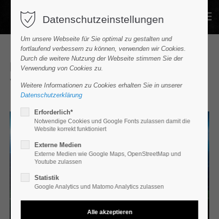
Datenschutzeinstellungen
Um unsere Webseite für Sie optimal zu gestalten und
fortlaufend verbessern zu können, verwenden wir Cookies.
Durch die weitere Nutzung der Webseite stimmen Sie der
Die ENERGY Sondermodelle von
Verwendung von Cookies zu.
Volkswagen
Weitere Informationen zu Cookies erhalten Sie in unserer
Datenschutzerklärung
Erforderlich*
Notwendige Cookies und Google Fonts zulassen damit die
Website korrekt funktioniert
Externe Medien
Externe Medien wie Google Maps, OpenStreetMap und
Youtube zulassen
Statistik
Google Analytics und Matomo Analytics zulassen