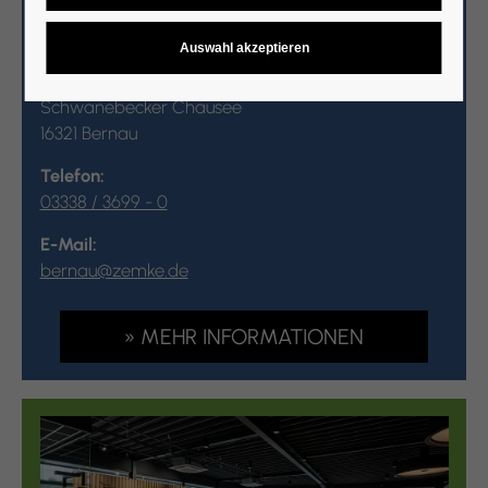
Adresse:
Schwanebecker Chausee
16321 Bernau
Telefon:
03338 / 3699 - 0
E-Mail:
bernau@zemke.de
» MEHR INFORMATIONEN