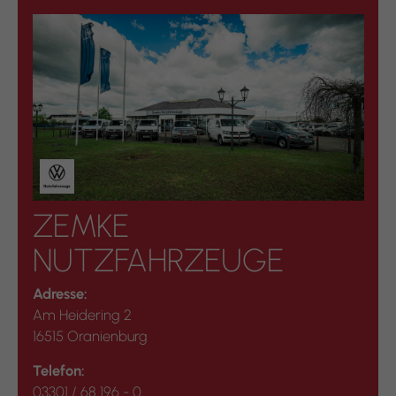
ZEMKE
NUTZFAHRZEUGE
Adresse:
Am Heidering 2
16515 Oranienburg
Telefon:
03301 / 68 196 - 0