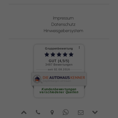
Impressum
Datenschutz
Hinweisgebersystem
⠇
Gruppenbewertung
GUT (4,5/5)
3487
Bewertungen
seit 02.08.2016
Ralf Z.
Wir hatten herrn Gädicke als
Verkäufer für unser Auto.Er ist...
weiterlesen
Kundenbewertungen
verschiedener Quellen