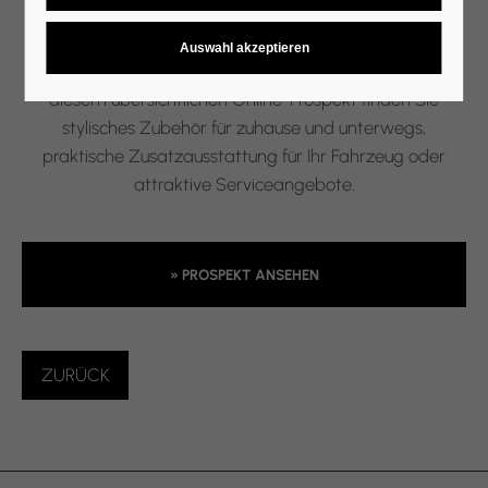
Volkswagen Service Angebote
Entdecken Sie in unserem Service-Prospekt unsere
aktuellen Service-Angebote für Ihren Volkswagen. In
diesem übersichtlichen Online-Prospekt finden Sie
stylisches Zubehör für zuhause und unterwegs,
praktische Zusatzausstattung für Ihr Fahrzeug oder
attraktive Serviceangebote.
» PROSPEKT ANSEHEN
ZURÜCK