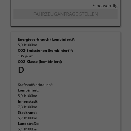
* notwendig
FAHRZEUGANFRAGE STELLEN
Energieverbrauch (kombiniert)¹
:
5,9 l/100km
CO2-Emissionen (kombiniert)¹
:
135 g/km
CO2-Klasse (kombiniert)
:
D
Kraftstoffverbrauch¹
:
kombiniert
:
5,9 l/100km
Innenstadt
:
7,3 l/100km
Stadtrand
:
5,7 l/100km
Landstraße
:
5,1 l/100km