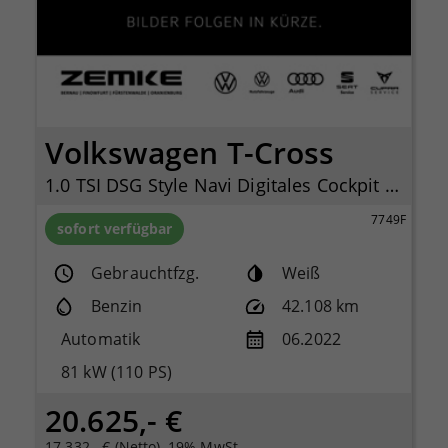
Volkswagen T-Cross
1.0 TSI DSG Style Navi Digitales Cockpit LED Dyn. Kurvenlicht Sperrdiff.
7749F
sofort verfügbar
Gebrauchtfzg.
Weiß
Benzin
42.108 km
Automatik
06.2022
81 kW (110 PS)
20.625,- €
17.332,- € (Netto), 19% MwSt.