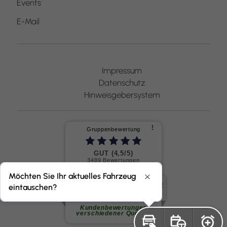
Events
E-Mail
Impressum
Datenschutz
Hinweisgebersystem
⠇
Gruppenbewertung
GUT (4,5/5)
3489
Bewertungen
seit 02.08.2016
Möchten Sie Ihr aktuelles Fahrzeug
Schließen
eintauschen?
Ralf Z.
Wir hatten herrn Gädicke als
Verkäufer für unser Auto.Er ist...
weiterlesen
Kundenbewertungen
verschiedener Quellen