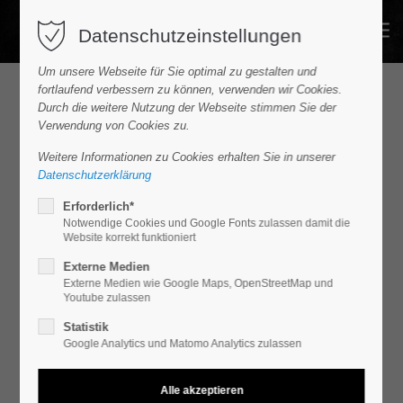
Datenschutzeinstellungen
Um unsere Webseite für Sie optimal zu gestalten und
fortlaufend verbessern zu können, verwenden wir Cookies.
Durch die weitere Nutzung der Webseite stimmen Sie der
Verwendung von Cookies zu.
Neue Suche
Suche verfeinern
Weitere Informationen zu Cookies erhalten Sie in unserer
Datenschutzerklärung
Trefferliste
Erforderlich*
Notwendige Cookies und Google Fonts zulassen damit die
Volkswagen T-Cross R-Line 1.0 l TSI DSG
Website korrekt funktioniert
Sportpaket AHK
Externe Medien
Externe Medien wie Google Maps, OpenStreetMap und
Youtube zulassen
sofort verfügbar
Statistik
Google Analytics und Matomo Analytics zulassen
1
/
23