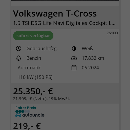
Volkswagen T-Cross
1.5 TSI DSG Life Navi Digitales Cockpit LED ACC Apple CarPlay Android Auto
7610O
sofort verfügbar
Gebrauchtfzg.
Weiß
Benzin
17.832 km
Automatik
06.2024
110 kW (150 PS)
25.350,- €
21.303,- € (Netto), 19% MwSt.
Fairer Preis
219,- €