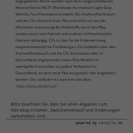
angegebenen Werte wurden nach dem vorgeschriebenen
Messverfahren WLTP (Worldwide Harmonised Light-Duty
Vehicles Test Procedure) ermittelt. Der Kraftstoffverbrauch
und der CO₂-Ausstoß eines Pkw sind nicht nur von der
effizienten Ausnutzung des Kraftstoffs durch den Pkw,
sondern auch vom Fahrstil und anderen nichttechnischen
Faktoren abhängig. CO₂ ist das für die Erderwärmung
hauptverantwortliche Treibhausgas. Ein Leitfaden über den
Kraftstoffverbrauch und die CO₂-Emissionen aller in
Deutschland angebotenen neuen Pkw-Modelle ist
unentgeltlich einsehbar an jedem Verkaufsort in
Deutschland, an dem neue Pkw ausgestellt oder angeboten
werden. Der Leitfaden ist auch hier abrufbar:
https://www.dat.de/co2/
Bitte beachten Sie, dass bei allen Angaben zum
Fahrzeug Irrtümer, Zwischenverkauf und Änderungen
vorbehalten sind.
powered by
carzilla.de