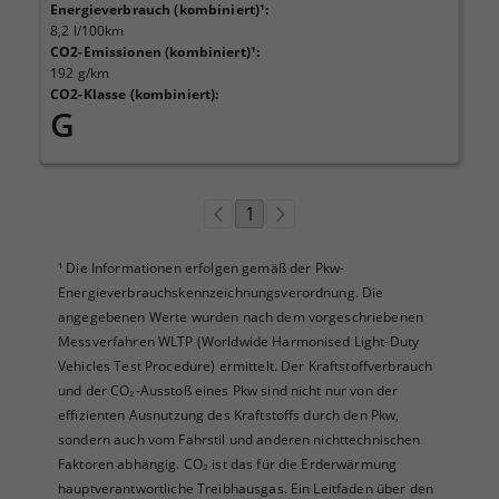
Energieverbrauch (kombiniert)¹
:
8,2 l/100km
CO2-Emissionen (kombiniert)¹
:
192 g/km
CO2-Klasse (kombiniert)
:
G
1
¹
Die Informationen erfolgen gemäß der Pkw-
Energieverbrauchskennzeichnungsverordnung. Die
angegebenen Werte wurden nach dem vorgeschriebenen
Messverfahren WLTP (Worldwide Harmonised Light-Duty
Vehicles Test Procedure) ermittelt. Der Kraftstoffverbrauch
und der CO₂-Ausstoß eines Pkw sind nicht nur von der
effizienten Ausnutzung des Kraftstoffs durch den Pkw,
sondern auch vom Fahrstil und anderen nichttechnischen
Faktoren abhängig. CO₂ ist das für die Erderwärmung
hauptverantwortliche Treibhausgas. Ein Leitfaden über den