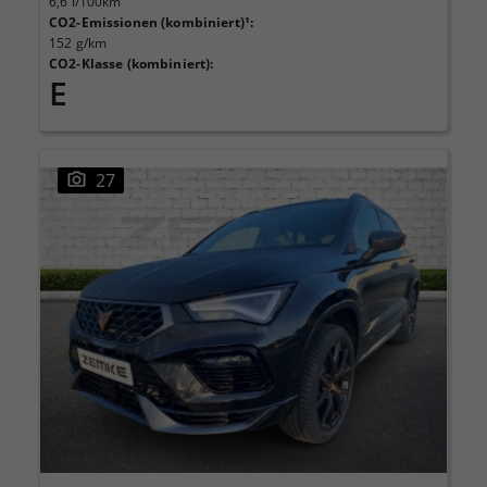
6,6 l/100km
CO2-Emissionen (kombiniert)¹
:
152 g/km
CO2-Klasse (kombiniert)
:
E
27