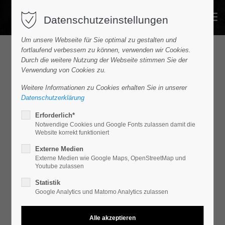
Datenschutzeinstellungen
Um unsere Webseite für Sie optimal zu gestalten und
fortlaufend verbessern zu können, verwenden wir Cookies.
Durch die weitere Nutzung der Webseite stimmen Sie der
Fahrzeugliste
Verwendung von Cookies zu.
Alle Fahrzeuge im Angebot
Weitere Informationen zu Cookies erhalten Sie in unserer
Datenschutzerklärung
Erforderlich*
Neue Suche
Suche verfeinern
Notwendige Cookies und Google Fonts zulassen damit die
Website korrekt funktioniert
Externe Medien
Filtern
1
Externe Medien wie Google Maps, OpenStreetMap und
Youtube zulassen
30
Statistik
Google Analytics und Matomo Analytics zulassen
2
FAHRZEUGE GEFUNDEN
PKW